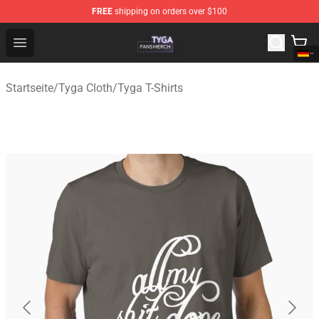
FREE
shipping on orders over $100
Tyga Shop - Official Tyga Merchandise Store
Open menu
Startseite
/
Tyga Cloth
/
Tyga T-Shirts