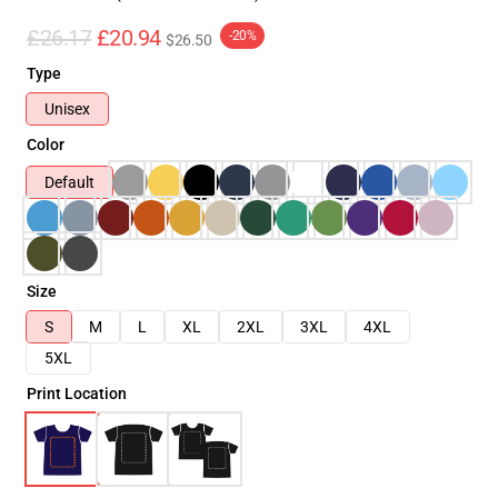
£26.17
£20.94
-20%
$26.50
Type
Unisex
Color
Default
Size
S
M
L
XL
2XL
3XL
4XL
5XL
Print Location