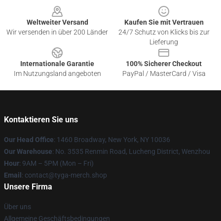
Weltweiter Versand
Kaufen Sie mit Vertrauen
Wir versenden in über 200 Länder
24/7 Schutz von Klicks bis zur
Lieferung
Internationale Garantie
100% Sicherer Checkout
Im Nutzungsland angeboten
PayPal / MasterCard / Visa
Kontaktieren Sie uns
Our Head Office
: 1460 Broadway, New York, NY 10036
Our Warehouse
: No. 3535 Renmin Road, Lucheng District, Wenzhou
Hour
: 9AM – 5PM (Mon – Fri)
Email
: contact@tyga-merch.shop
Unsere Firma
Über uns
Allgemeine Geschäftsbedingungen