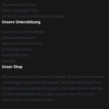
Datenschutzrichtlinien
DMCA - Copyright Policy
CA SB657: Lieferkettentransparenzgesetz
Unsere Unterstützung
Versand und Lieferrichtlinien
Zahlungsbedingungen
Return & Refund Richtlinien
Kontaktieren Sie uns
Kundenhilfe (FAQ)
Whosale
Unser Shop
Wir bieten qualitativ hochwertige Produkte, die speziell von unserem
erstklassigen Team entwickelt werden. Wir bieten eine Vielzahl von
Produkten, die sowohl stilvoll als auch schön sind. Dies ist nicht nur,
um Ihren individuellen Stil zu zeigen, sondern auch für Sie, Ihre
Individualität mit anderen zu teilen.