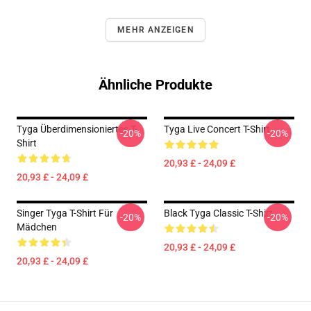
MEHR ANZEIGEN
Ähnliche Produkte
Tyga Überdimensioniertes T-
Tyga Live Concert T-Shirt
-20%
-20%
Shirt
20,93 £ - 24,09 £
20,93 £ - 24,09 £
Singer Tyga T-Shirt Für
Black Tyga Classic T-Shirt
-20%
-20%
Mädchen
20,93 £ - 24,09 £
20,93 £ - 24,09 £
Footer