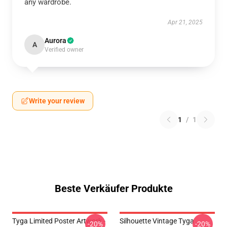
any wardrobe.
Apr 21, 2025
Aurora
A
Verified owner
Write your review
1
/
1
Beste Verkäufer Produkte
Tyga Limited Poster Artwork -
Silhouette Vintage Tyga
-20%
-20%