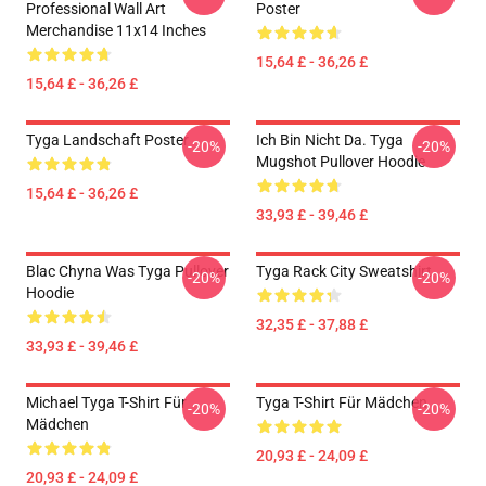
Professional Wall Art
Poster
Merchandise 11x14 Inches
15,64 £ - 36,26 £
15,64 £ - 36,26 £
Tyga Landschaft Poster
Ich Bin Nicht Da. Tyga
-20%
-20%
Mugshot Pullover Hoodie
15,64 £ - 36,26 £
33,93 £ - 39,46 £
Blac Chyna Was Tyga Pullover
Tyga Rack City Sweatshirt
-20%
-20%
Hoodie
32,35 £ - 37,88 £
33,93 £ - 39,46 £
Michael Tyga T-Shirt Für
Tyga T-Shirt Für Mädchen
-20%
-20%
Mädchen
20,93 £ - 24,09 £
20,93 £ - 24,09 £