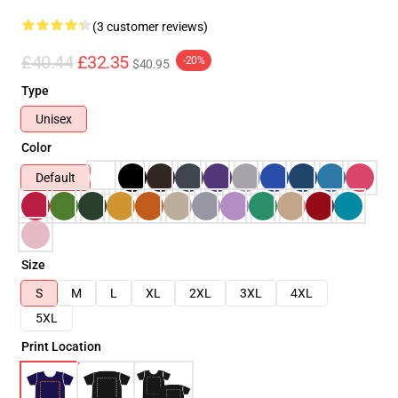
(3 customer reviews)
£40.44
£32.35
-20%
$40.95
Type
Unisex
Color
Default
Size
S
M
L
XL
2XL
3XL
4XL
5XL
Print Location