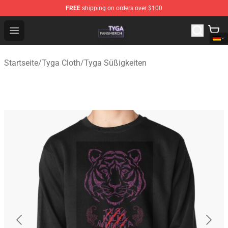
FREE
shipping on orders over $100
Tyga Shop - Official Tyga Merchandise Store
Open menu
Startseite
/
Tyga Cloth
/
Tyga Süßigkeiten