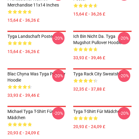
Merchandise 11x14 Inches
15,64 £ - 36,26 £
15,64 £ - 36,26 £
Tyga Landschaft Poster
Ich Bin Nicht Da. Tyga
-20%
-20%
Mugshot Pullover Hoodie
15,64 £ - 36,26 £
33,93 £ - 39,46 £
Blac Chyna Was Tyga Pullover
Tyga Rack City Sweatshirt
-20%
-20%
Hoodie
32,35 £ - 37,88 £
33,93 £ - 39,46 £
Michael Tyga T-Shirt Für
Tyga T-Shirt Für Mädchen
-20%
-20%
Mädchen
20,93 £ - 24,09 £
20,93 £ - 24,09 £