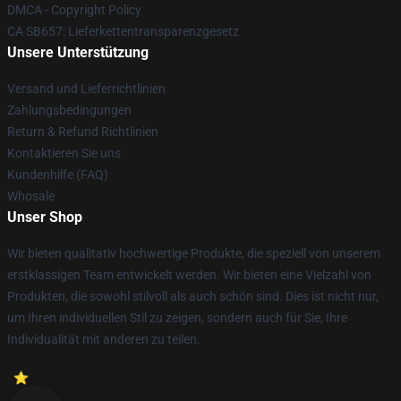
DMCA - Copyright Policy
CA SB657: Lieferkettentransparenzgesetz
Unsere Unterstützung
Versand und Lieferrichtlinien
Zahlungsbedingungen
Return & Refund Richtlinien
Kontaktieren Sie uns
Kundenhilfe (FAQ)
Whosale
Unser Shop
Wir bieten qualitativ hochwertige Produkte, die speziell von unserem
erstklassigen Team entwickelt werden. Wir bieten eine Vielzahl von
Produkten, die sowohl stilvoll als auch schön sind. Dies ist nicht nur,
um Ihren individuellen Stil zu zeigen, sondern auch für Sie, Ihre
Individualität mit anderen zu teilen.