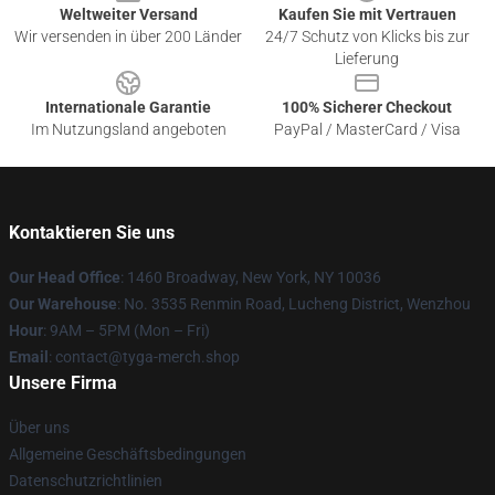
Weltweiter Versand
Kaufen Sie mit Vertrauen
Wir versenden in über 200 Länder
24/7 Schutz von Klicks bis zur
Lieferung
Internationale Garantie
100% Sicherer Checkout
Im Nutzungsland angeboten
PayPal / MasterCard / Visa
Kontaktieren Sie uns
Our Head Office
: 1460 Broadway, New York, NY 10036
Our Warehouse
: No. 3535 Renmin Road, Lucheng District, Wenzhou
Hour
: 9AM – 5PM (Mon – Fri)
Email
: contact@tyga-merch.shop
Unsere Firma
Über uns
Allgemeine Geschäftsbedingungen
Datenschutzrichtlinien