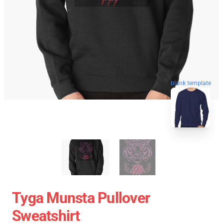
blank template
Tyga Munsta Pullover
Sweatshirt