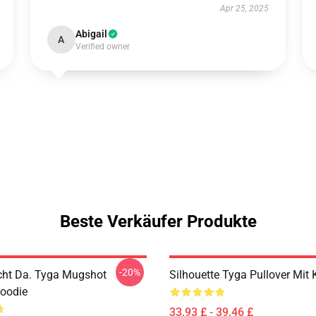
Apr 25, 2025
Abigail
A
Verified owner
Beste Verkäufer Produkte
-20%
icht Da. Tyga Mugshot
Silhouette Tyga Pullover Mit
Hoodie
33,93 £ - 39,46 £