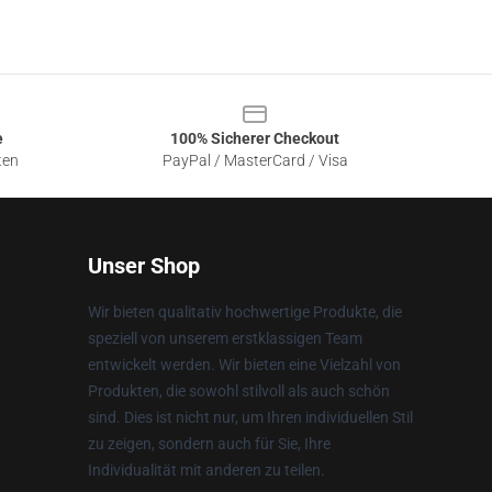
e
100% Sicherer Checkout
ten
PayPal / MasterCard / Visa
Unser Shop
Wir bieten qualitativ hochwertige Produkte, die
speziell von unserem erstklassigen Team
entwickelt werden. Wir bieten eine Vielzahl von
Produkten, die sowohl stilvoll als auch schön
sind. Dies ist nicht nur, um Ihren individuellen Stil
zu zeigen, sondern auch für Sie, Ihre
Individualität mit anderen zu teilen.