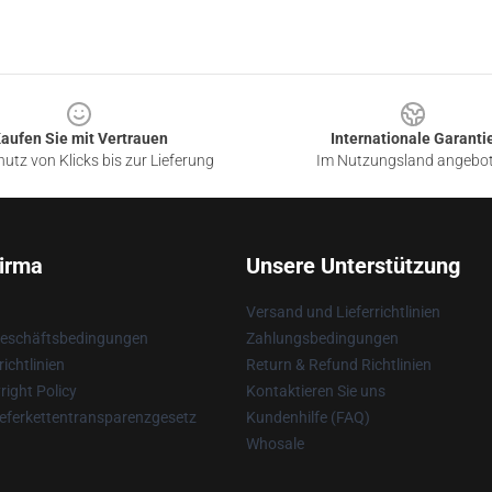
aufen Sie mit Vertrauen
Internationale Garanti
utz von Klicks bis zur Lieferung
Im Nutzungsland angebo
irma
Unsere Unterstützung
Versand und Lieferrichtlinien
Geschäftsbedingungen
Zahlungsbedingungen
ichtlinien
Return & Refund Richtlinien
ight Policy
Kontaktieren Sie uns
eferkettentransparenzgesetz
Kundenhilfe (FAQ)
Whosale