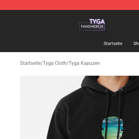
Tyga Shop - Official Tyga Merchandise Store
Startseite
Sh
Startseite
/
Tyga Cloth
/
Tyga Kapuzen