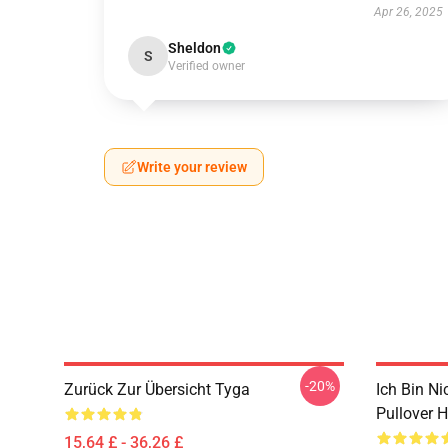
Apr 26, 2025
Sheldon
S
Verified owner
Write your review
-20%
Zurück Zur Übersicht Tyga
Ich Bin N
Pullover 
15,64 £ - 36,26 £