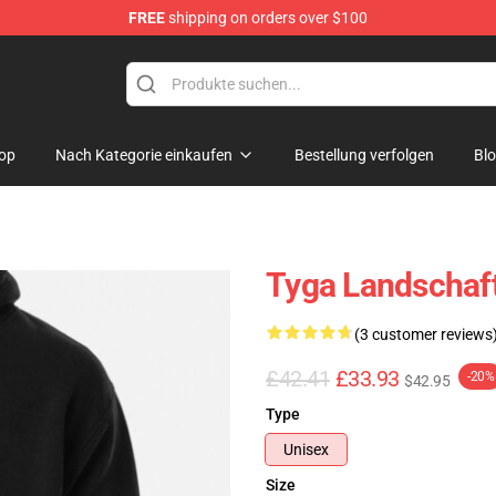
FREE
shipping on orders over $100
op
Nach Kategorie einkaufen
Bestellung verfolgen
Bl
Tyga Landschaf
(3 customer reviews
£42.41
£33.93
-20%
$42.95
Type
Unisex
Size