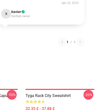
Apr 22, 2025
Xavier
X
Verified owner
1
/
1
-20%
-20%
 Kapuze
Tyga Rack City Sweatshirt
32,35 £ - 37,88 £