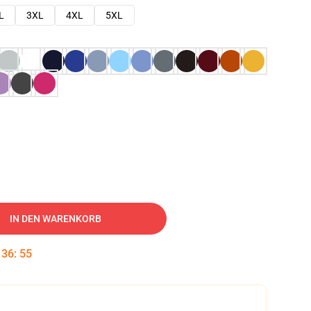
L
3XL
4XL
5XL
IN DEN WARENKORB
:
36
:
54