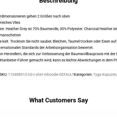
Beschreibung
erdimensionieren gehen 2 Größen nach oben
eiches Vlies
er. Heather Grey ist 70% Baumwolle, 30% Polyester. Charcoal Heather i
nmanschetten
alt. Trocknen Sie nicht sauber, Bleichen, Taumel trocken oder Eisen au
nternationalen Standards der Arbeitsorganisation bewertet.
n Herstellern, die sich zur Verbesserung der Baumwollbaupraxis mit der Be
 Drittanbieter-Führer gemacht wird, kann es leichte Abweichungen in dem P
SKU
:
110488010-US-t-shirt-mhoodie-DEFAULT
Kategorien
:
Tyga Kapuzen
What Customers Say