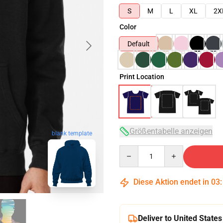
S
M
L
XL
2X
Color
Default
Print Location
Größentabelle anzeigen
blank template
Quantity
Diese Aktion endet in
03
Deliver to United States