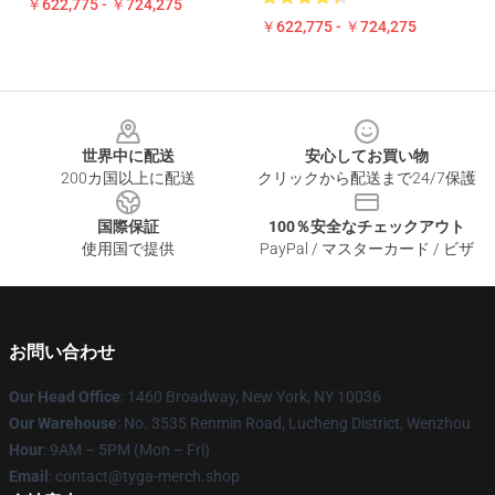
￥622,775 - ￥724,275
￥622,775 - ￥724,275
Footer
世界中に配送
安心してお買い物
200カ国以上に配送
クリックから配送まで24/7保護
国際保証
100％安全なチェックアウト
使用国で提供
PayPal / マスターカード / ビザ
お問い合わせ
Our Head Office
: 1460 Broadway, New York, NY 10036
Our Warehouse
: No. 3535 Renmin Road, Lucheng District, Wenzhou
Hour
: 9AM – 5PM (Mon – Fri)
Email
: contact@tyga-merch.shop