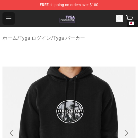
FREE
shipping on orders over $100
Tyga Shop - Official Tyga Merchandise Store
Open menu
ホーム
/
Tyga ログイン
/
Tyga パーカー