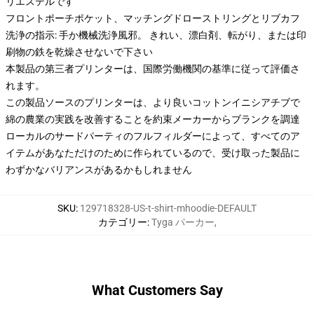
リエステルです
フロントポーチポケット、マッチングドローストリングとリブカフ
洗浄の指示: 手か機械洗浄風邪。 きれい、漂白剤、転がり、または印
刷物の鉄を乾燥させないで下さい
本製品の第三者プリンターは、国際労働機関の基準に従って評価さ
れます。
この製品ソースのプリンターは、より良いコットンイニシアチブで
綿の農業の実践を改善することを約束メーカーからブランクを調達
ローカルのサードパーティのフルフィルダーによって、すべてのア
イテムがあなただけのために作られているので、受け取った製品に
わずかなバリアンスがあるかもしれません
SKU
:
129718328-US-t-shirt-mhoodie-DEFAULT
カテゴリー
:
Tyga パーカー
,
What Customers Say