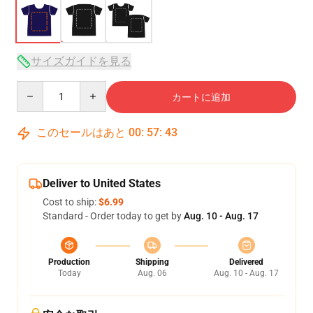
サイズガイドを見る
Quantity
カートに追加
このセールはあと
00
:
57
:
42
Deliver to United States
Cost to ship:
$6.99
Standard - Order today to get by
Aug. 10 - Aug. 17
Production
Shipping
Delivered
Today
Aug. 06
Aug. 10 - Aug. 17