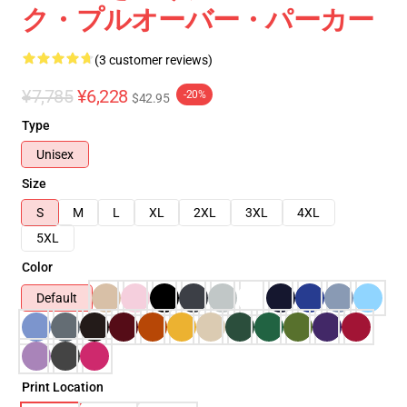
ク・プルオーバー・パーカー
(3 customer reviews)
¥7,785
¥6,228
-20%
$42.95
Type
Unisex
Size
S
M
L
XL
2XL
3XL
4XL
5XL
Color
Default
Print Location