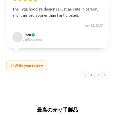
The Tyga hoodie’s design is just as cute in person,
and it arrived sooner than I anticipated.
Apr 22, 2025
Elora
E
Verified owner
Write your review
1
/
1
最高の売り手製品