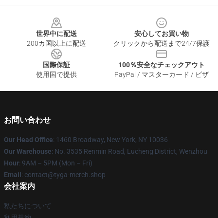
Footer
世界中に配送
安心してお買い物
200カ国以上に配送
クリックから配送まで24/7保護
国際保証
100％安全なチェックアウト
使用国で提供
PayPal / マスターカード / ビザ
お問い合わせ
Our Head Office
: 1460 Broadway, New York, NY 10036
Our Warehouse
: No. 3535 Renmin Road, Lucheng District, Wenzhou
Hour
: 9AM – 5PM (Mon – Fri)
Email
: contact@tyga-merch.shop
会社案内
私たちについて
利用規約