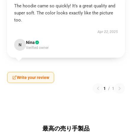
The hoodie came so quickly! It’s a great quality and
super soft. The color looks exactly like the picture
too.
Apr 22, 2025
Nina
N
Verified owner
Write your review
1
/
1
最高の売り手製品