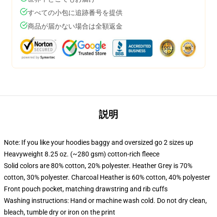
すべての小包に追跡番号を提供
商品が届かない場合は全額返金
説明
Note: If you like your hoodies baggy and oversized go 2 sizes up
Heavyweight 8.25 oz. (~280 gsm) cotton-rich fleece
Solid colors are 80% cotton, 20% polyester. Heather Grey is 70%
cotton, 30% polyester. Charcoal Heather is 60% cotton, 40% polyester
Front pouch pocket, matching drawstring and rib cuffs
Washing instructions: Hand or machine wash cold. Do not dry clean,
bleach, tumble dry or iron on the print