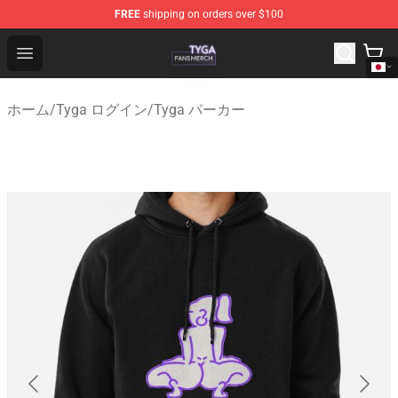
FREE
shipping on orders over $100
Tyga Shop - Official Tyga Merchandise Store
Open menu
ホーム
/
Tyga ログイン
/
Tyga パーカー