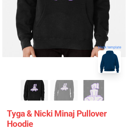
blank template
Tyga & Nicki Minaj Pullover
Hoodie