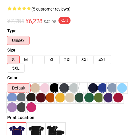
(5 customer reviews)
¥7,785
¥6,228
-20%
$42.95
Type
Unisex
Size
S
M
L
XL
2XL
3XL
4XL
5XL
Color
Default
Print Location