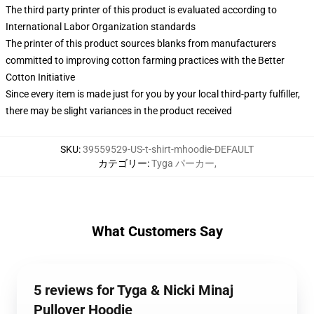
The third party printer of this product is evaluated according to
International Labor Organization standards
The printer of this product sources blanks from manufacturers
committed to improving cotton farming practices with the Better
Cotton Initiative
Since every item is made just for you by your local third-party fulfiller,
there may be slight variances in the product received
SKU
:
39559529-US-t-shirt-mhoodie-DEFAULT
カテゴリー
:
Tyga パーカー
,
What Customers Say
5 reviews for Tyga & Nicki Minaj
Pullover Hoodie