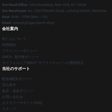
Our Head Office
: 1460 Broadway, New York, NY 10036
Our Warehouse
: No. 3535 Renmin Road, Lucheng District, Wenzhou
Hour
: 9AM – 5PM (Mon – Fri)
Email
: contact@tyga-merch.shop
会社案内
私たちについて
利用規約
プライバシーポリシー
DMCA - 著作権ポリシー
カリフォルニアSB657: サプライチェーンの透明性法
当社のサポート
配送&配送ポリシー
支払条件
返品・返金ポリシー
お問い合わせ
カスタマーサポート(FAQ)
スタッフ