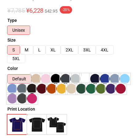
¥7,785
¥6,228
-20%
$42.95
Type
Unisex
Size
S
M
L
XL
2XL
3XL
4XL
5XL
Color
Default
Print Location