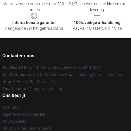
Wij verzenden naar meer dan 200
24/7 beschermd van klikken tot
landen
levering
Internationale garantie
100% veilige afhandeling
Aangeboden in het gebruiksland
PayPal / MasterCard / Visa
Contacteer ons
Our Head Office
: 1460 Broadway, New York, NY 10036
Our Warehouse
: No. 3535 Renmin Road, Lucheng District, Wenzhou
Hour
: 9AM – 5PM (Mon – Fri)
Email
: contact@tyga-merch.shop
Ons bedrijf
Over ons
Algemene voorwaarden
Privacybeleid
DMCA - Auteursrechtbeleid