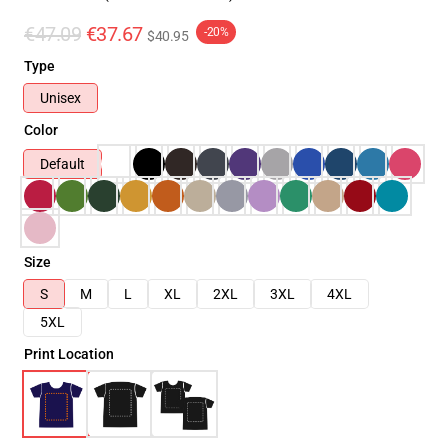
€47.09
€37.67
-20%
$40.95
Type
Unisex
Color
Default
Size
S
M
L
XL
2XL
3XL
4XL
5XL
Print Location