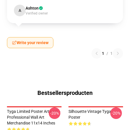
Ashton
A
Verified owner
Write your review
1
/
1
Bestsellersproducten
Tyga Limited Poster Artwork -
Silhouette Vintage Tyga
-20%
-20%
Professional Wall Art
Poster
Merchandise 11x14 Inches