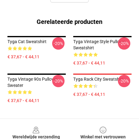
Gerelateerde producten
Tyga Cat Sweatshirt
Tyga Vintage Style Pullover
-20%
-20%
Sweatshirt
€ 37,67 - € 44,11
€ 37,67 - € 44,11
Tyga Vintage 90s Pullover
Tyga Rack City Sweatshirt
-20%
-20%
Sweater
€ 37,67 - € 44,11
€ 37,67 - € 44,11
Footer
Wereldwijde verzending
Winkel met vertrouwen