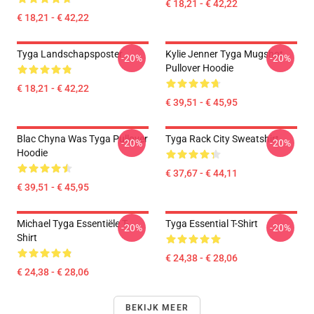
€ 18,21 - € 42,22
€ 18,21 - € 42,22
Tyga Landschapsposter
Kylie Jenner Tyga Mugshot
-20%
-20%
Pullover Hoodie
€ 18,21 - € 42,22
€ 39,51 - € 45,95
Blac Chyna Was Tyga Pullover
Tyga Rack City Sweatshirt
-20%
-20%
Hoodie
€ 37,67 - € 44,11
€ 39,51 - € 45,95
Michael Tyga Essentiële T-
Tyga Essential T-Shirt
-20%
-20%
Shirt
€ 24,38 - € 28,06
€ 24,38 - € 28,06
BEKIJK MEER