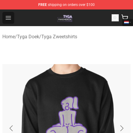
FREE
shipping on orders over $100
Tyga Shop - Official Tyga Merchandise Store
Open menu
Home
/
Tyga Doek
/
Tyga Zweetshirts