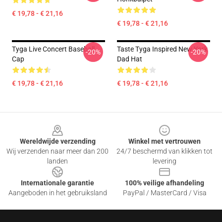
€ 19,78 - € 21,16
€ 19,78 - € 21,16
Tyga Live Concert Baseball
Taste Tyga Inspired New York
-20%
-20%
Cap
Dad Hat
€ 19,78 - € 21,16
€ 19,78 - € 21,16
Footer
Wereldwijde verzending
Winkel met vertrouwen
Wij verzenden naar meer dan 200
24/7 beschermd van klikken tot
landen
levering
Internationale garantie
100% veilige afhandeling
Aangeboden in het gebruiksland
PayPal / MasterCard / Visa