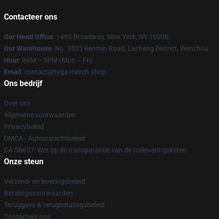
Contacteer ons
Our Head Office
: 1460 Broadway, New York, NY 10036
Our Warehouse
: No. 3535 Renmin Road, Lucheng District, Wenzhou
Hour
: 9AM – 5PM (Mon – Fri)
Email
: contact@tyga-merch.shop
Ons bedrijf
Over ons
Algemene voorwaarden
Privacybeleid
DMCA - Auteursrechtbeleid
CA SB657: Wet op de transparantie van de toeleveringsketen
Onze steun
Verzend- en leveringsbeleid
Betalingsvoorwaarden
Teruggave & terugbetalingsbeleid
Contacteer ons