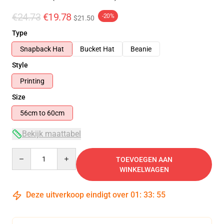
€24.73
€19.78
-20%
$21.50
Type
Snapback Hat
Bucket Hat
Beanie
Style
Printing
Size
56cm to 60cm
Bekijk maattabel
Quantity
TOEVOEGEN AAN
WINKELWAGEN
Deze uitverkoop eindigt over
01
:
33
:
54