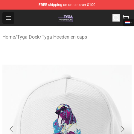
FREE
shipping on orders over $100
Tyga Shop - Official Tyga Merchandise Store
Open menu
Home
/
Tyga Doek
/
Tyga Hoeden en caps