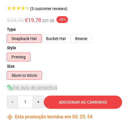
(3 customer reviews)
€24.73
€19.78
-20%
$21.50
Type
Snapback Hat
Bucket Hat
Beanie
Style
Printing
Size
56cm to 60cm
Ver guia de tamanhos
Quantity
ADICIONAR AO CARRINHO
Esta promoção termina em
03
:
25
:
54