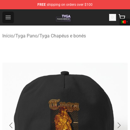
FREE
shipping on orders over $100
Tyga Shop - Official Tyga Merchandise Store
Open menu
Início
/
Tyga Pano
/
Tyga Chapéus e bonés