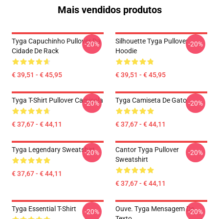
Mais vendidos produtos
Tyga Capuchinho Pullover Da
Silhouette Tyga Pullover
-20%
-20%
Cidade De Rack
Hoodie
€ 39,51 - € 45,95
€ 39,51 - € 45,95
Tyga T-Shirt Pullover Camisola
Tyga Camiseta De Gato
-20%
-20%
€ 37,67 - € 44,11
€ 37,67 - € 44,11
Tyga Legendary Sweatshirt
Cantor Tyga Pullover
-20%
-20%
Sweatshirt
€ 37,67 - € 44,11
€ 37,67 - € 44,11
Tyga Essential T-Shirt
Ouve. Tyga Mensagem De
-20%
-20%
Texto