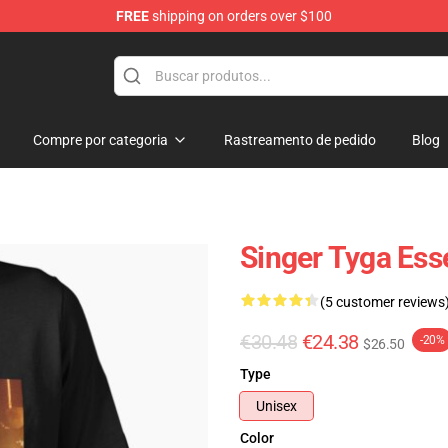
FREE
shipping on orders over $100
Compre por categoria
Rastreamento de pedido
Blog
Singer Tyga Esse
(5 customer reviews
€30.48
€24.38
-20%
$26.50
Type
Unisex
Color