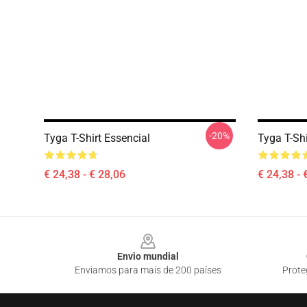
-20%
Tyga T-Shirt Essencial
Tyga T-Shi
€ 24,38 - € 28,06
€ 24,38 - 
Footer
Envio mundial
Enviamos para mais de 200 países
Prote