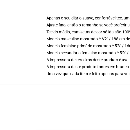
Apenas o seu diário suave, confortável tee, 
Ajuste fino, então o tamanho se você preferir u
Tecido médio, camisetas de cor sólida são 10
Modelo masculino mostrado é 6'2" / 188 cm de
Modelo feminino primário mostrado é 5'3" / 1
Modelo secundário feminino mostrado é 5'9" /
A impressora de terceiros deste produto é av
A impressora deste produto fontes em branco 
Uma vez que cada item é feito apenas para voc