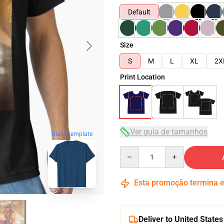
Default
Size
S
M
L
XL
2X
Print Location
Ver guia de tamanhos
blank template
Quantity
Esta promoção termina
Deliver to United States