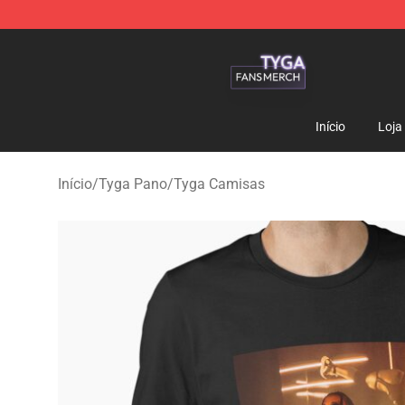
Tyga Shop - Official Tyga Merchandise Store
Início
Loja
Início
/
Tyga Pano
/
Tyga Camisas