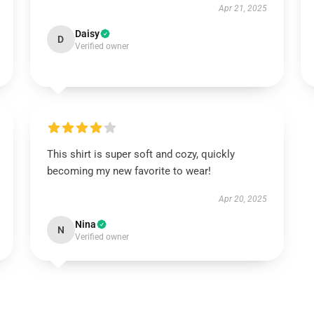
Apr 21, 2025
Daisy
D
Verified owner
This shirt is super soft and cozy, quickly
becoming my new favorite to wear!
Apr 20, 2025
Nina
N
Verified owner