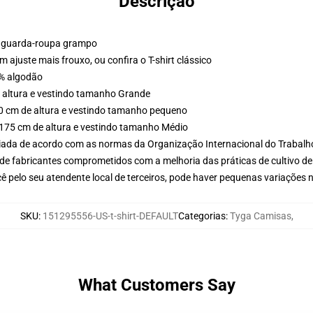
Descrição
um guarda-roupa grampo
m ajuste mais frouxo, ou confira o T-shirt clássico
0% algodão
 altura e vestindo tamanho Grande
60 cm de altura e vestindo tamanho pequeno
 175 cm de altura e vestindo tamanho Médio
aliada de acordo com as normas da Organização Internacional do Trabalh
de fabricantes comprometidos com a melhoria das práticas de cultivo de
ê pelo seu atendente local de terceiros, pode haver pequenas variações 
SKU
:
151295556-US-t-shirt-DEFAULT
Categorias
:
Tyga Camisas
,
What Customers Say