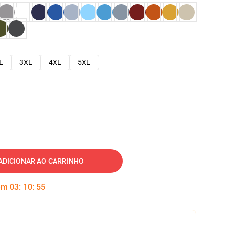
L
3XL
4XL
5XL
ADICIONAR AO CARRINHO
 em
03
:
10
:
54