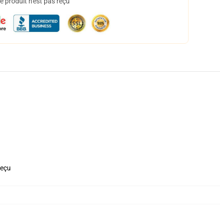
 produit n'est pas reçu
reçu