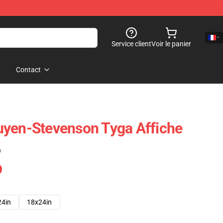
Service client
Voir le panier
Contact
uyen-Stevenson Tyga Affiche
)
24in
18x24in