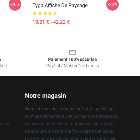
-20%
-20%
Tyga Affiche De Paysage
18,21 € - 42,22 €
e
Paiement 100% sécurisé
tion
PayPal / MasterCard / Visa
Notre magasin
n
Nous offrons des produits de haute qualité qui
sont spécifiquement conçus par notre équipe de
ement
classe mondiale. Nous fournissons une variété
de produits qui sont à la fois élégants et beaux.
Ce n'est pas seulement pour montrer votre style