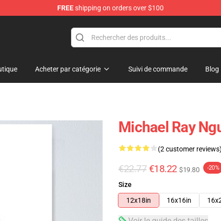
FREE
shipping on orders over $100
tique
Acheter par catégorie
Suivi de commande
Blog
Michael Ray Ng
(2 customer reviews
€22.77
€18.22
-20%
$19.80
Size
12x18in
16x16in
16x
Voir le guide des tailles