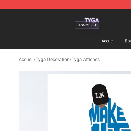
Tyga Shop - Official Tyga Merchandise Store
Accueil
Bou
Accueil
/
Tyga Décoration
/
Tyga Affiches