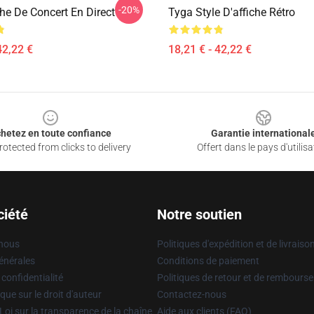
-20%
he De Concert En Direct
Tyga Style D'affiche Rétro
42,22 €
18,21 € - 42,22 €
hetez en toute confiance
Garantie international
otected from clicks to delivery
Offert dans le pays d'utilisa
ciété
Notre soutien
 nous
Politiques d'expédition et de livraiso
énérales
Conditions de paiement
 confidentialité
Politiques de retour et de rembours
que sur le droit d'auteur
Contactez-nous
Loi sur la transparence de la chaîne
Aide aux clients (FAQ)