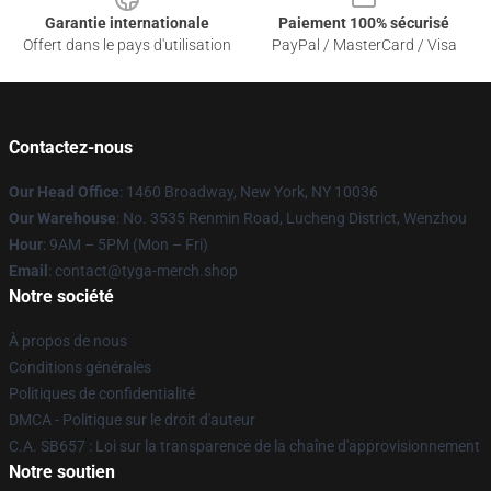
Garantie internationale
Paiement 100% sécurisé
Offert dans le pays d'utilisation
PayPal / MasterCard / Visa
Contactez-nous
Our Head Office
: 1460 Broadway, New York, NY 10036
Our Warehouse
: No. 3535 Renmin Road, Lucheng District, Wenzhou
Hour
: 9AM – 5PM (Mon – Fri)
Email
: contact@tyga-merch.shop
Notre société
À propos de nous
Conditions générales
Politiques de confidentialité
DMCA - Politique sur le droit d'auteur
C.A. SB657 : Loi sur la transparence de la chaîne d'approvisionnement
Notre soutien