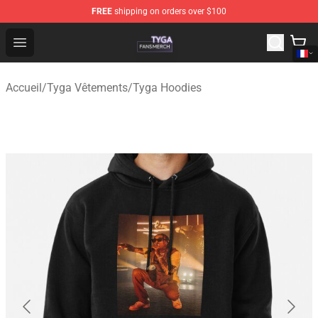
FREE
shipping on orders over $100
Tyga Shop - Official Tyga Merchandise Store
Open menu
Accueil
/
Tyga Vêtements
/
Tyga Hoodies