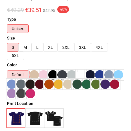
€49.39
€39.51
-20%
$42.95
Type
Unisex
Size
S
M
L
XL
2XL
3XL
4XL
5XL
Color
Default
Print Location