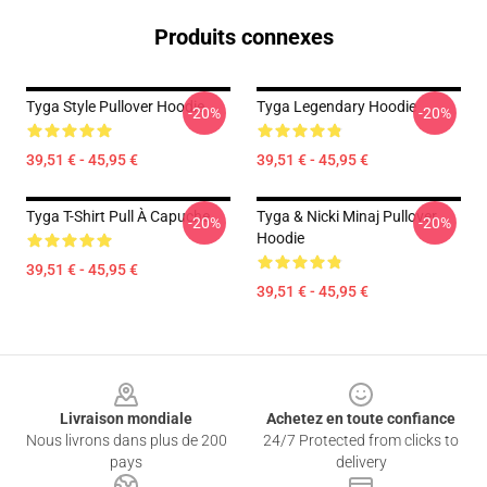
Produits connexes
Tyga Style Pullover Hoodie
Tyga Legendary Hoodie
-20%
-20%
39,51 € - 45,95 €
39,51 € - 45,95 €
Tyga T-Shirt Pull À Capuche
Tyga & Nicki Minaj Pullover
-20%
-20%
Hoodie
39,51 € - 45,95 €
39,51 € - 45,95 €
Footer
Livraison mondiale
Achetez en toute confiance
Nous livrons dans plus de 200
24/7 Protected from clicks to
pays
delivery