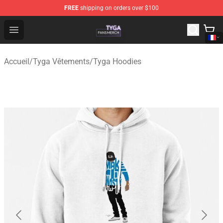
FREE
shipping on orders over $100
Tyga Shop - Official Tyga Merchandise Store
Open menu
Accueil
/
Tyga Vêtements
/
Tyga Hoodies