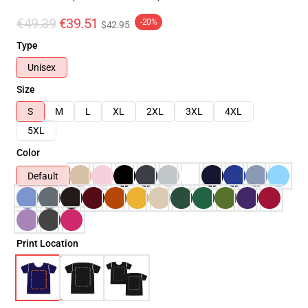
€49.39
€39.51
-20%
$42.95
Type
Unisex
Size
S
M
L
XL
2XL
3XL
4XL
5XL
Color
Default
Print Location