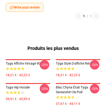
Write your review
1
/
1
Produits les plus vendus
Tyga Affiche Vintage 90s
Tyga Style D'affiche Rétro
-20%
-20%
18,21 € - 42,22 €
18,21 € - 42,22 €
Tyga Hip Hoodie
Blac Chyna Était Tyga
-20%
-20%
Sweatshirt De Pull
39,51 € - 45,95 €
37,67 € - 44,11 €