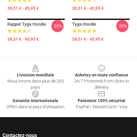
39,51 € - 45,95 €
39,51 € - 45,95 €
Rapper Tyga Hoodie
Tyga Hoodie
-20%
-20%
39,51 € - 45,95 €
39,51 € - 45,95 €
Footer
Livraison mondiale
Achetez en toute confiance
Nous livrons dans plus de 200
24/7 Protected from clicks to
pays
delivery
Garantie internationale
Paiement 100% sécurisé
Offert dans le pays d'utilisation
PayPal / MasterCard / Visa
Contactez-nous