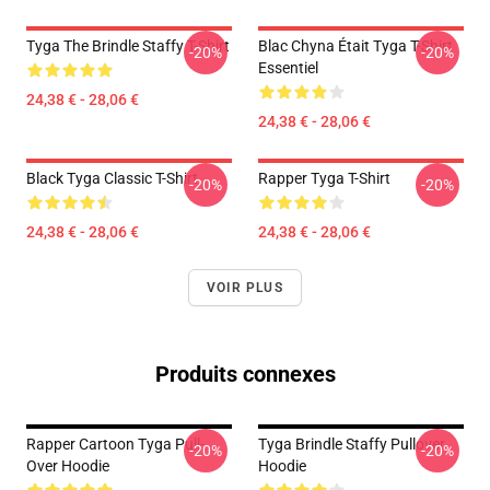
Tyga The Brindle Staffy T-Shirt
Blac Chyna Était Tyga T-Shirt
-20%
-20%
Essentiel
24,38 € - 28,06 €
24,38 € - 28,06 €
Black Tyga Classic T-Shirt
Rapper Tyga T-Shirt
-20%
-20%
24,38 € - 28,06 €
24,38 € - 28,06 €
VOIR PLUS
Produits connexes
Rapper Cartoon Tyga Pull-
Tyga Brindle Staffy Pullover
-20%
-20%
Over Hoodie
Hoodie