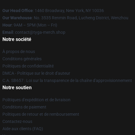
Our Head Office
: 1460 Broadway, New York, NY 10036
Our Warehouse
: No. 3535 Renmin Road, Lucheng District, Wenzhou
Hour
: 9AM – 5PM (Mon – Fri)
Email
: contact@tyga-merch.shop
Notre société
À propos de nous
Conditions générales
Politiques de confidentialité
DMCA - Politique sur le droit d'auteur
C.A. SB657 : Loi sur la transparence de la chaîne d'approvisionnement
Notre soutien
Politiques d'expédition et de livraison
Conditions de paiement
Politiques de retour et de remboursement
Contactez-nous
Aide aux clients (FAQ)