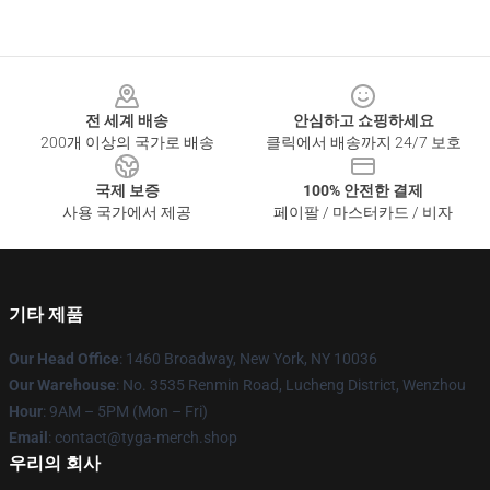
Footer
전 세계 배송
안심하고 쇼핑하세요
200개 이상의 국가로 배송
클릭에서 배송까지 24/7 보호
국제 보증
100% 안전한 결제
사용 국가에서 제공
페이팔 / 마스터카드 / 비자
기타 제품
Our Head Office
: 1460 Broadway, New York, NY 10036
Our Warehouse
: No. 3535 Renmin Road, Lucheng District, Wenzhou
Hour
: 9AM – 5PM (Mon – Fri)
Email
: contact@tyga-merch.shop
우리의 회사