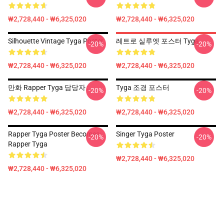
₩2,728,440 - ₩6,325,020
₩2,728,440 - ₩6,325,020
Silhouette Vintage Tyga Poster
레트로 실루엣 포스터 Tyga
-20%
-20%
₩2,728,440 - ₩6,325,020
₩2,728,440 - ₩6,325,020
만화 Rapper Tyga 담당자 :
Tyga 조경 포스터
-20%
-20%
₩2,728,440 - ₩6,325,020
₩2,728,440 - ₩6,325,020
Rapper Tyga Poster Becomes:
Singer Tyga Poster
-20%
-20%
Rapper Tyga
₩2,728,440 - ₩6,325,020
₩2,728,440 - ₩6,325,020