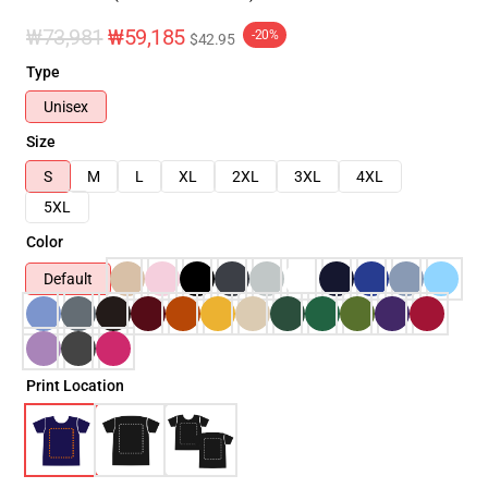
₩73,981
₩59,185
-20%
$42.95
Type
Unisex
Size
S
M
L
XL
2XL
3XL
4XL
5XL
Color
Default
Print Location