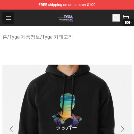
FREE
shipping on orders over $100
Tyga Shop - Official Tyga Merchandise Store
Open menu
홈
/
Tyga 제품정보
/
Tyga 카테고리