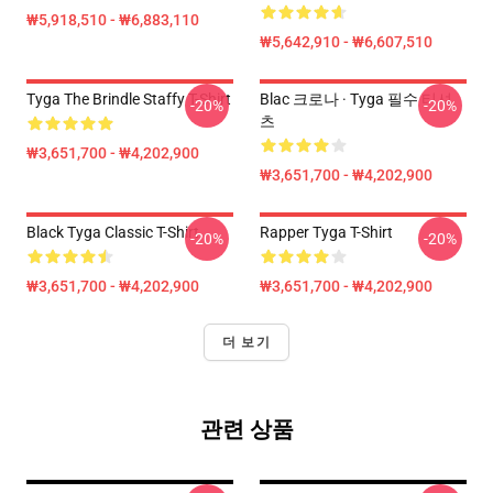
₩5,918,510 - ₩6,883,110
₩5,642,910 - ₩6,607,510
Tyga The Brindle Staffy T-Shirt
Blac 크로나 · Tyga 필수 티셔
-20%
-20%
츠
₩3,651,700 - ₩4,202,900
₩3,651,700 - ₩4,202,900
Black Tyga Classic T-Shirt
Rapper Tyga T-Shirt
-20%
-20%
₩3,651,700 - ₩4,202,900
₩3,651,700 - ₩4,202,900
더 보기
관련 상품