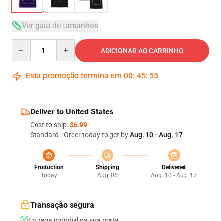
Ver guia de tamanhos
Quantity
ADICIONAR AO CARRINHO
Esta promoção termina em
00
:
45
:
54
Deliver to United States
Cost to ship:
$6.99
Standard - Order today to get by
Aug. 10 - Aug. 17
Production
Shipping
Delivered
Today
Aug. 06
Aug. 10 - Aug. 17
Transação segura
Entrega mundial na sua porta