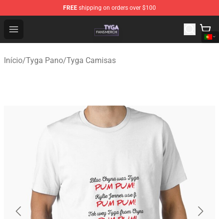
FREE
shipping on orders over $100
Tyga Shop - Official Tyga Merchandise Store
Open menu
Início
/
Tyga Pano
/
Tyga Camisas