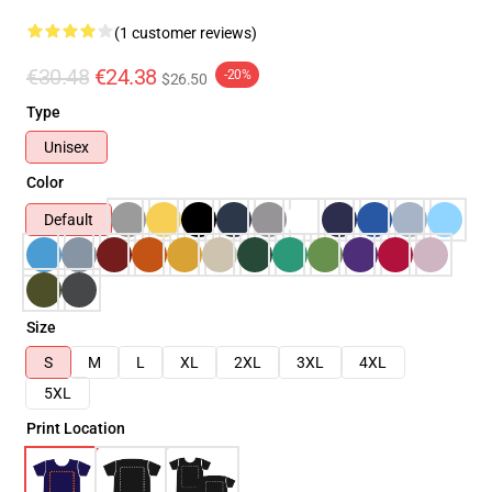
(1 customer reviews)
€30.48
€24.38
-20%
$26.50
Type
Unisex
Color
Default
Size
S
M
L
XL
2XL
3XL
4XL
5XL
Print Location