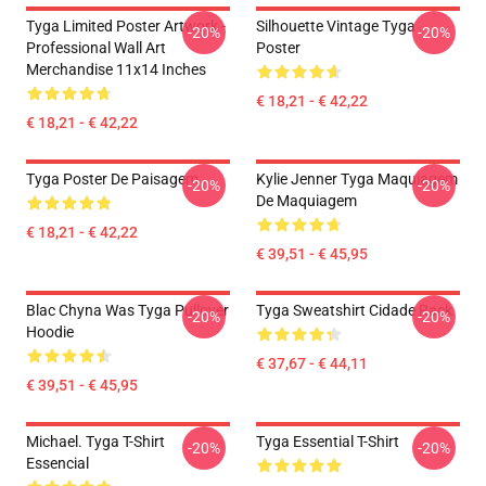
Tyga Limited Poster Artwork -
Silhouette Vintage Tyga
-20%
-20%
Professional Wall Art
Poster
Merchandise 11x14 Inches
€ 18,21 - € 42,22
€ 18,21 - € 42,22
Tyga Poster De Paisagem
Kylie Jenner Tyga Maquiagem
-20%
-20%
De Maquiagem
€ 18,21 - € 42,22
€ 39,51 - € 45,95
Blac Chyna Was Tyga Pullover
Tyga Sweatshirt Cidade Rack
-20%
-20%
Hoodie
€ 37,67 - € 44,11
€ 39,51 - € 45,95
Michael. Tyga T-Shirt
Tyga Essential T-Shirt
-20%
-20%
Essencial