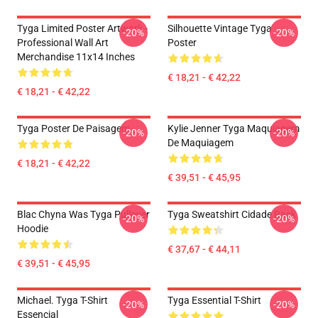
Tyga Limited Poster Artwork -
Silhouette Vintage Tyga
-20%
-20%
Professional Wall Art
Poster
Merchandise 11x14 Inches
€ 18,21 - € 42,22
€ 18,21 - € 42,22
Tyga Poster De Paisagem
Kylie Jenner Tyga Maquiagem
-20%
-20%
De Maquiagem
€ 18,21 - € 42,22
€ 39,51 - € 45,95
Blac Chyna Was Tyga Pullover
Tyga Sweatshirt Cidade Rack
-20%
-20%
Hoodie
€ 37,67 - € 44,11
€ 39,51 - € 45,95
Michael. Tyga T-Shirt
Tyga Essential T-Shirt
-20%
-20%
Essencial