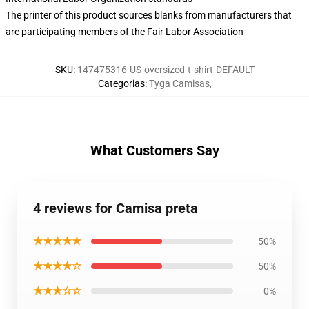
The printer of this product sources blanks from manufacturers that
are participating members of the Fair Labor Association
SKU
:
147475316-US-oversized-t-shirt-DEFAULT
Categorias
:
Tyga Camisas
,
What Customers Say
4 reviews for Camisa preta
★★★★★
50%
★★★★☆
50%
★★★☆☆
0%