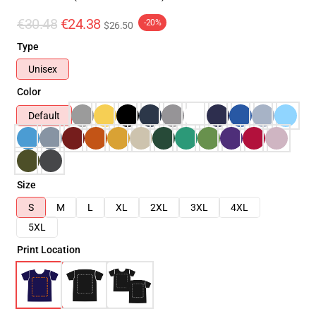
€30.48
€24.38
-20%
$26.50
Type
Unisex
Color
Default
Size
S
M
L
XL
2XL
3XL
4XL
5XL
Print Location