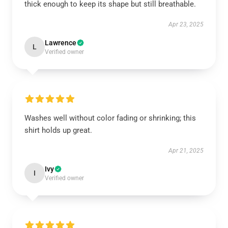
thick enough to keep its shape but still breathable.
Apr 23, 2025
Lawrence
L
Verified owner
Washes well without color fading or shrinking; this
shirt holds up great.
Apr 21, 2025
Ivy
I
Verified owner