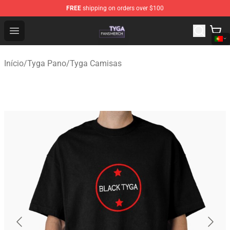
FREE
shipping on orders over $100
Tyga Shop - Official Tyga Merchandise Store
Open menu
Início
/
Tyga Pano
/
Tyga Camisas