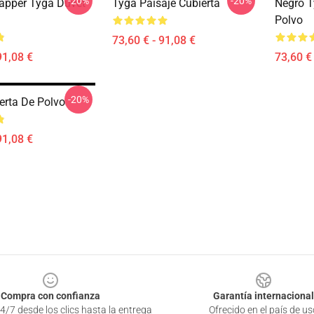
-20%
-20%
apper Tyga Duvet
Tyga Paisaje Cubierta
Negro T
Polvo
73,60 € - 91,08 €
91,08 €
73,60 € 
-20%
erta De Polvo
91,08 €
Compra con confianza
Garantía internacional
4/7 desde los clics hasta la entrega
Ofrecido en el país de us