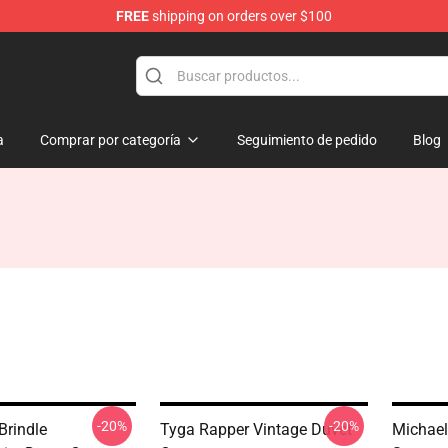
FREE
shipping on orders over $100
a
Comprar por categoría
Seguimiento de pedido
Blog
-20%
-20%
Brindle
Tyga Rapper Vintage Duvet
Michae