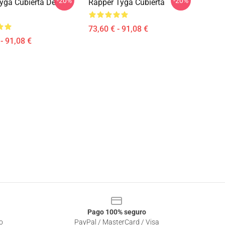
-20%
-20%
yga Cubierta De
Rapper Tyga Cubierta
73,60 € - 91,08 €
- 91,08 €
Pago 100% seguro
o
PayPal / MasterCard / Visa