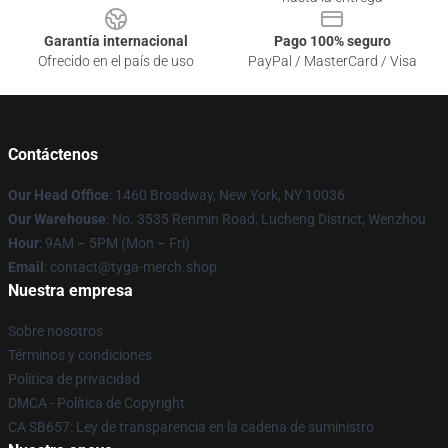
Garantía internacional
Pago 100% seguro
Ofrecido en el país de uso
PayPal / MasterCard / Visa
Contáctenos
Our Head Office
: 1460 Broadway, New York, NY 10036
Our Warehouse
: No. 3535 Renmin Road, Lucheng District, Wenzhou
Hour
: 9AM – 5PM (Mon – Fri)
Email
: contact@tyga-merch.shop
Nuestra empresa
Sobre nosotros
Términos y condiciones
Política de privacidad
DMCA - Política de Copyright
CA SB657: Ley de transparencia en la cadena de suministro