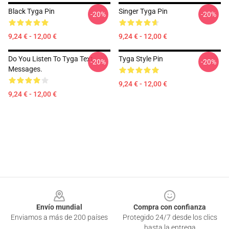
Black Tyga Pin
Singer Tyga Pin
-20%
-20%
9,24 € - 12,00 €
9,24 € - 12,00 €
Do You Listen To Tyga Text
Tyga Style Pin
-20%
-20%
Messages.
9,24 € - 12,00 €
9,24 € - 12,00 €
Footer
Envío mundial
Compra con confianza
Enviamos a más de 200 países
Protegido 24/7 desde los clics
hasta la entrega