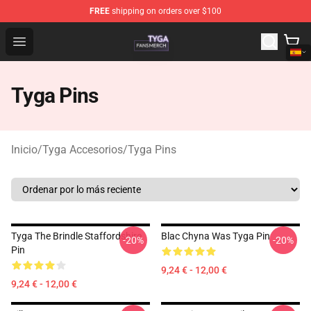
FREE
shipping on orders over $100
Tyga Shop - Official Tyga Merchandise Store
Open menu
Tyga Pins
Inicio
/
Tyga Accesorios
/
Tyga Pins
Tyga The Brindle Staffordshire
Blac Chyna Was Tyga Pin
-20%
-20%
Pin
9,24 € - 12,00 €
9,24 € - 12,00 €