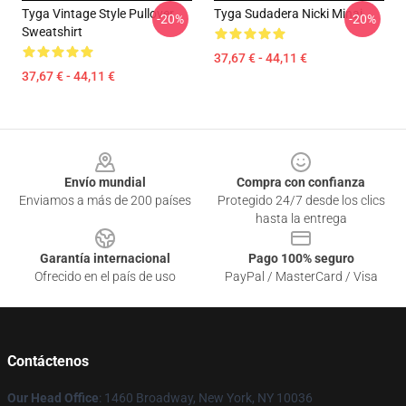
Tyga Vintage Style Pullover
Tyga Sudadera Nicki Minaj
-20%
-20%
Sweatshirt
37,67 € - 44,11 €
37,67 € - 44,11 €
Footer
Envío mundial
Compra con confianza
Enviamos a más de 200 países
Protegido 24/7 desde los clics
hasta la entrega
Garantía internacional
Pago 100% seguro
Ofrecido en el país de uso
PayPal / MasterCard / Visa
Contáctenos
Our Head Office
: 1460 Broadway, New York, NY 10036