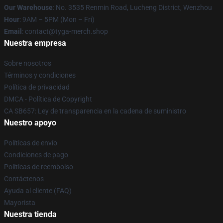
Our Warehouse
: No. 3535 Renmin Road, Lucheng District, Wenzhou
Hour
: 9AM – 5PM (Mon – Fri)
Email
: contact@tyga-merch.shop
Nuestra empresa
Sobre nosotros
Términos y condiciones
Política de privacidad
DMCA - Política de Copyright
CA SB657: Ley de transparencia en la cadena de suministro
Nuestro apoyo
Políticas de envío
Condiciones de pago
Políticas de reembolso
Contáctenos
Ayuda al cliente (FAQ)
Mayorista
Nuestra tienda