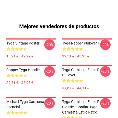
Mejores vendedores de productos
Tyga Vintage Poster
Tyga Rapper Pullover Hoodie
-20%
-20%
18,21 € - 42,22 €
39,51 € - 45,95 €
Rapper Tyga Hoodie
Tyga Camiseta Estilo Retro
-20%
-20%
Pullover
39,51 € - 45,95 €
37,67 € - 44,11 €
Michael Tyga Camiseta
Tyga Camiseta Estilo Retro
-20%
-20%
Esencial
Classic - Confiar Tyga
Camiseta Estilo Retro