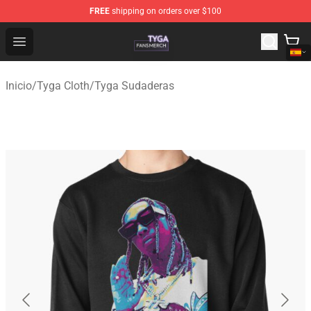
FREE
shipping on orders over $100
Tyga Shop - Official Tyga Merchandise Store
Open menu
Inicio
/
Tyga Cloth
/
Tyga Sudaderas