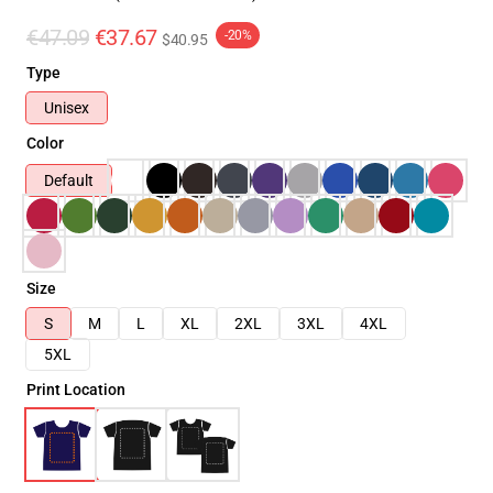
€47.09
€37.67
-20%
$40.95
Type
Unisex
Color
Default
Size
S
M
L
XL
2XL
3XL
4XL
5XL
Print Location