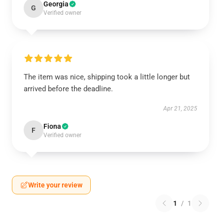
Georgia
G
Verified owner
The item was nice, shipping took a little longer but
arrived before the deadline.
Apr 21, 2025
Fiona
F
Verified owner
Write your review
1
/
1