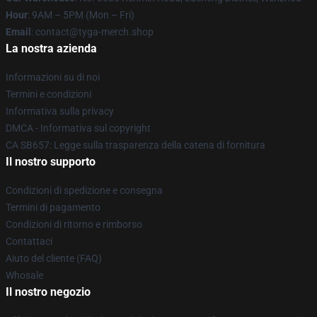
Hour
: 9AM – 5PM (Mon – Fri)
Email
: contact@tyga-merch.shop
La nostra azienda
Informazioni su di noi
Termini e condizioni
Informativa sulla privacy
DMCA - Informativa sul copyright
CA SB657: Legge sulla trasparenza della catena di fornitura
Il nostro supporto
Condizioni di spedizione e consegna
Termini di pagamento
Condizioni di ritorno e rimborso
Contattaci
Aiuto del cliente (FAQ)
Whosale
Il nostro negozio