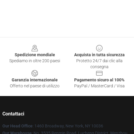
Footer
Spedizione mondiale
Acquista in tutta sicurezza
Spediamo in oltre 200 paesi
Protetto 24/7 dai clic alla
consegna
Garanzia internazionale
Pagamento sicuro al 100%
Offerto nel paese di utilizzo
PayPal / MasterCard / Visa
Contattaci
Our Head Office
: 1460 Broadway, New York, NY 10036
Our Warehouse
: No. 3535 Renmin Road, Lucheng District, Wenzhou