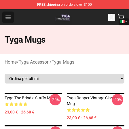
FREE
shipping on orders over $100
Tyga Shop - Official Tyga Merchandise Store
Open menu
Tyga Mugs
Home
/
Tyga Accessori
/
Tyga Mugs
Tyga The Brindle Staffy Mug
Tyga Rapper Vintage Classic
-20%
-20%
Mug
23,00 € - 26,68 €
23,00 € - 26,68 €