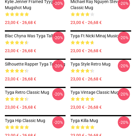
Kylie Jenner Framed Tyyga's
Michael Ray Nguyen Stevenson
-20%
-20%
Mugshot Mug
Classic Mug
23,00 € - 26,68 €
23,00 € - 26,68 €
Blac Chyna Was Tyga Tall Mug
Tyga Ft Nicki Minaj Music
-20%
-20%
23,00 € - 26,68 €
23,00 € - 26,68 €
Silhouette Rapper Tyga Tall Mug
Tyga Style Retro Mug
-20%
-20%
23,00 € - 26,68 €
23,00 € - 26,68 €
Tyga Retro Classic Mug
Tyga Vintage Classic Mug
-20%
-20%
23,00 € - 26,68 €
23,00 € - 26,68 €
Tyga Hip Classic Mug
Tyga Killa Mug
-20%
-20%
23,00 € - 26,68 €
23,00 € - 26,68 €