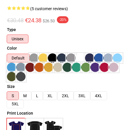
(5 customer reviews)
€30.48
€24.38
-20%
$26.50
Type
Unisex
Color
Default
Size
S
M
L
XL
2XL
3XL
4XL
5XL
Print Location