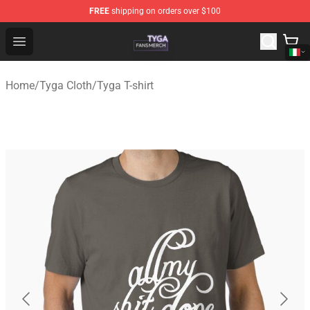
FREE
shipping on orders over $100
Tyga Shop - Official Tyga Merchandise Store
Open menu
Home
/
Tyga Cloth
/
Tyga T-shirt