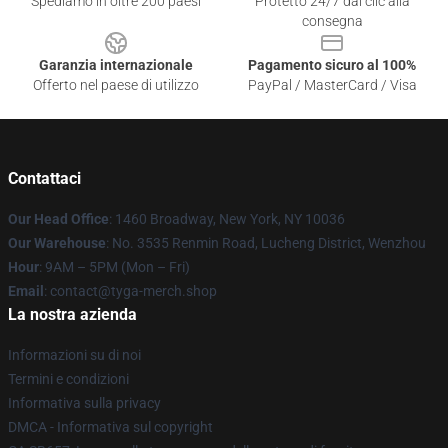
Spediamo in oltre 200 paesi
Protetto 24/7 dai clic alla
consegna
Garanzia internazionale
Pagamento sicuro al 100%
Offerto nel paese di utilizzo
PayPal / MasterCard / Visa
Contattaci
Our Head Office
: 1460 Broadway, New York, NY 10036
Our Warehouse
: No. 3535 Renmin Road, Lucheng District, Wenzhou
Hour
: 9AM – 5PM (Mon – Fri)
Email
: contact@tyga-merch.shop
La nostra azienda
Informazioni su di noi
Termini e condizioni
Informativa sulla privacy
DMCA - Informativa sul copyright