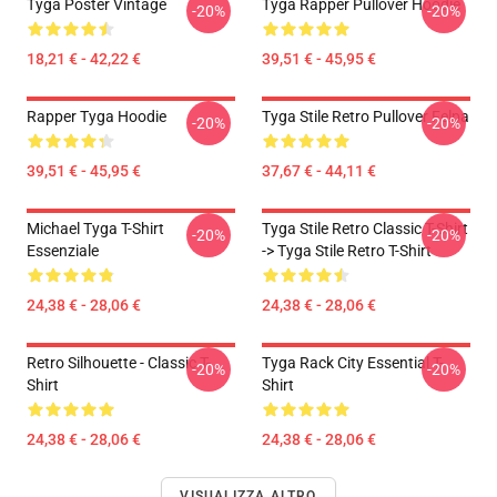
Tyga Poster Vintage
Tyga Rapper Pullover Hoodie
-20%
-20%
18,21 € - 42,22 €
39,51 € - 45,95 €
Rapper Tyga Hoodie
Tyga Stile Retro Pullover Felpa
-20%
-20%
39,51 € - 45,95 €
37,67 € - 44,11 €
Michael Tyga T-Shirt
Tyga Stile Retro Classic T-Shirt
-20%
-20%
Essenziale
-> Tyga Stile Retro T-Shirt
24,38 € - 28,06 €
24,38 € - 28,06 €
Retro Silhouette - Classic T-
Tyga Rack City Essential T-
-20%
-20%
Shirt
Shirt
24,38 € - 28,06 €
24,38 € - 28,06 €
VISUALIZZA ALTRO