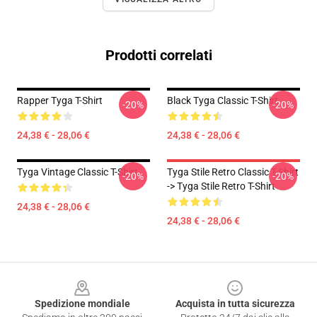
Prodotti correlati
Rapper Tyga T-Shirt
Black Tyga Classic T-Shirt
-20%
-20%
24,38 € - 28,06 €
24,38 € - 28,06 €
Tyga Vintage Classic T-Shirt
Tyga Stile Retro Classic T-Shirt
-20%
-20%
-> Tyga Stile Retro T-Shirt
24,38 € - 28,06 €
24,38 € - 28,06 €
Footer
Spedizione mondiale
Acquista in tutta sicurezza