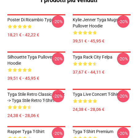
I prodotti più venduti
Poster Di Ricambio Tyga
Kylie Jenner Tyga Mugshot
-20%
-20%
Pullover Hoodie
18,21 € - 42,22 €
39,51 € - 45,95 €
Silhouette Tyga Pullover
Tyga Rack City Felpa
-20%
-20%
Hoodie
37,67 € - 44,11 €
39,51 € - 45,95 €
Tyga Stile Retro Classic T-Shirt
Tyga Live Concert T-Shirt
-20%
-20%
-> Tyga Stile Retro T-Shirt
24,38 € - 28,06 €
24,38 € - 28,06 €
Rapper Tyga T-Shirt
Tyga T-Shirt Premium
-20%
-20%