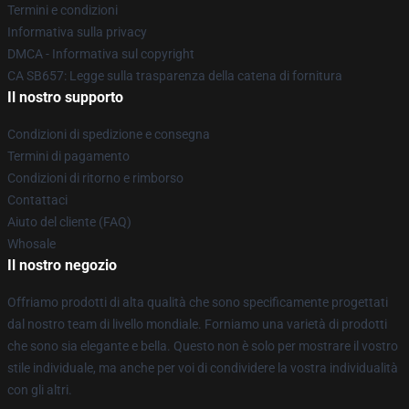
Termini e condizioni
Informativa sulla privacy
DMCA - Informativa sul copyright
CA SB657: Legge sulla trasparenza della catena di fornitura
Il nostro supporto
Condizioni di spedizione e consegna
Termini di pagamento
Condizioni di ritorno e rimborso
Contattaci
Aiuto del cliente (FAQ)
Whosale
Il nostro negozio
Offriamo prodotti di alta qualità che sono specificamente progettati
dal nostro team di livello mondiale. Forniamo una varietà di prodotti
che sono sia elegante e bella. Questo non è solo per mostrare il vostro
stile individuale, ma anche per voi di condividere la vostra individualità
con gli altri.