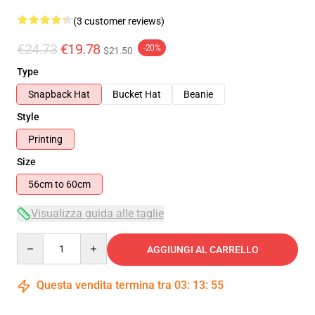
(3 customer reviews)
€24.73
€19.78
-20%
$21.50
Type
Snapback Hat
Bucket Hat
Beanie
Style
Printing
Size
56cm to 60cm
Visualizza guida alle taglie
Quantity
AGGIUNGI AL CARRELLO
Questa vendita termina tra
03
:
13
:
55