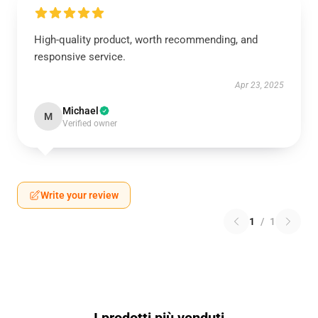
High-quality product, worth recommending, and
responsive service.
Apr 23, 2025
Michael
M
Verified owner
Write your review
1
/
1