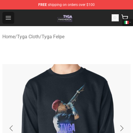
FREE
shipping on orders over $100
Tyga Shop - Official Tyga Merchandise Store
Open menu
Home
/
Tyga Cloth
/
Tyga Felpe