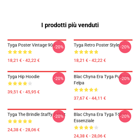
I prodotti più venduti
Tyga Poster Vintage 90s
Tyga Retro Poster Style
-20%
-20%
18,21 € - 42,22 €
18,21 € - 42,22 €
Tyga Hip Hoodie
Blac Chyna Era Tyga Pullover
-20%
-20%
Felpa
39,51 € - 45,95 €
37,67 € - 44,11 €
Tyga The Brindle Staffy T-Shirt
Blac Chyna Era Tyga T-Shirt
-20%
-20%
Essenziale
24,38 € - 28,06 €
24,38 € - 28,06 €