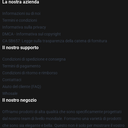
La nostra azienda
Informazioni su di noi
Termini e condizioni
Informativa sulla privacy
DMCA - Informativa sul copyright
CA SB657: Legge sulla trasparenza della catena di fornitura
Il nostro supporto
Condizioni di spedizione e consegna
Termini di pagamento
Condizioni di ritorno e rimborso
Contattaci
Aiuto del cliente (FAQ)
Whosale
Il nostro negozio
Offriamo prodotti di alta qualità che sono specificamente progettati
dal nostro team di livello mondiale. Forniamo una varietà di prodotti
che sono sia elegante e bella. Questo non è solo per mostrare il vostro