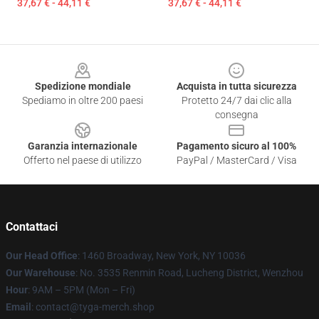
37,67 € - 44,11 €
37,67 € - 44,11 €
Footer
Spedizione mondiale
Acquista in tutta sicurezza
Spediamo in oltre 200 paesi
Protetto 24/7 dai clic alla
consegna
Garanzia internazionale
Pagamento sicuro al 100%
Offerto nel paese di utilizzo
PayPal / MasterCard / Visa
Contattaci
Our Head Office
: 1460 Broadway, New York, NY 10036
Our Warehouse
: No. 3535 Renmin Road, Lucheng District, Wenzhou
Hour
: 9AM – 5PM (Mon – Fri)
Email
: contact@tyga-merch.shop