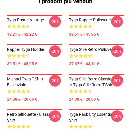
I prodotti più venduti
Tyga Poster Vintage
Tyga Rapper Pullover Hoodie
-20%
-20%
18,21 € - 42,22 €
39,51 € - 45,95 €
Rapper Tyga Hoodie
Tyga Stile Retro Pullover Felpa
-20%
-20%
39,51 € - 45,95 €
37,67 € - 44,11 €
Michael Tyga T-Shirt
Tyga Stile Retro Classic T-Shirt
-20%
-20%
Essenziale
-> Tyga Stile Retro T-Shirt
24,38 € - 28,06 €
24,38 € - 28,06 €
Retro Silhouette - Classic T-
Tyga Rack City Essential T-
-20%
-20%
Shirt
Shirt