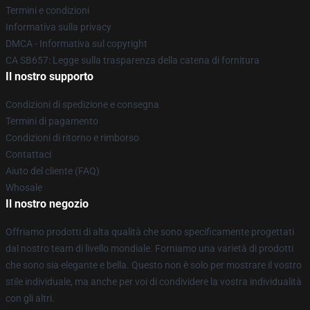
Termini e condizioni
Informativa sulla privacy
DMCA - Informativa sul copyright
CA SB657: Legge sulla trasparenza della catena di fornitura
Il nostro supporto
Condizioni di spedizione e consegna
Termini di pagamento
Condizioni di ritorno e rimborso
Contattaci
Aiuto del cliente (FAQ)
Whosale
Il nostro negozio
Offriamo prodotti di alta qualità che sono specificamente progettati
dal nostro team di livello mondiale. Forniamo una varietà di prodotti
che sono sia elegante e bella. Questo non è solo per mostrare il vostro
stile individuale, ma anche per voi di condividere la vostra individualità
con gli altri.