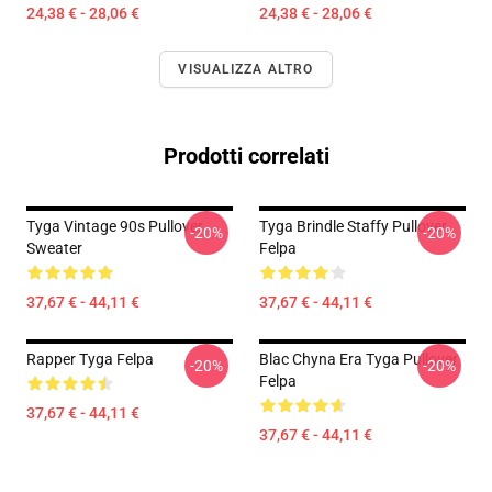
24,38 € - 28,06 €
24,38 € - 28,06 €
VISUALIZZA ALTRO
Prodotti correlati
Tyga Vintage 90s Pullover
Tyga Brindle Staffy Pullover
-20%
-20%
Sweater
Felpa
37,67 € - 44,11 €
37,67 € - 44,11 €
Rapper Tyga Felpa
Blac Chyna Era Tyga Pullover
-20%
-20%
Felpa
37,67 € - 44,11 €
37,67 € - 44,11 €