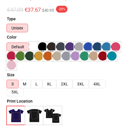
€47.09
€37.67
-20%
$40.95
Type
Unisex
Color
Default
Size
S
M
L
XL
2XL
3XL
4XL
5XL
Print Location