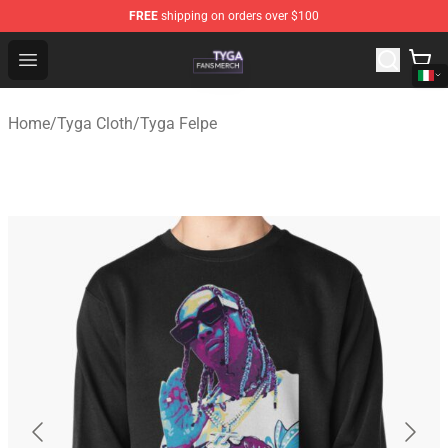
FREE
shipping on orders over $100
Tyga Shop - Official Tyga Merchandise Store
Open menu
Home
/
Tyga Cloth
/
Tyga Felpe