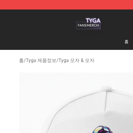
Tyga Shop - Official Tyga Merchandise Store
홈
홈
/
Tyga 제품정보
/
Tyga 모자 & 모자