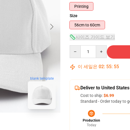
Printing
Size
56cm to 60cm
사이즈 가이드 보기
Quantity
이 세일은
02
:
55
:
54
blank template
Deliver to United States
Cost to ship:
$6.99
Standard - Order today to g
Production
Today