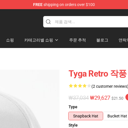
FREE
shipping on orders over $100
쇼핑
카테고리별 쇼핑
주문 추적
블로그
연락
Tyga Retro 작
(2 customer reviews
₩37,034
₩29,627
$21.50
Type
Snapback Hat
Bucket Hat
Style