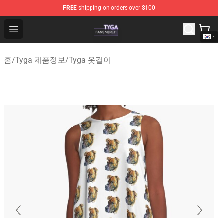
FREE
shipping on orders over $100
Tyga Shop - Official Tyga Merchandise Store
Open menu
홈
/
Tyga 제품정보
/
Tyga 옷걸이