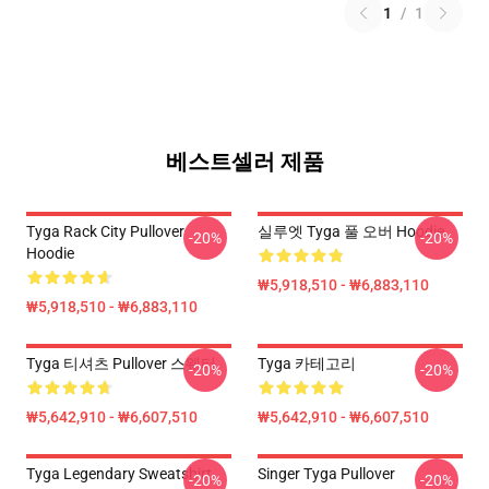
1
/
1
베스트셀러 제품
Tyga Rack City Pullover
실루엣 Tyga 풀 오버 Hoodie
-20%
-20%
Hoodie
₩5,918,510 - ₩6,883,110
₩5,918,510 - ₩6,883,110
Tyga 티셔츠 Pullover 스웨터
Tyga 카테고리
-20%
-20%
₩5,642,910 - ₩6,607,510
₩5,642,910 - ₩6,607,510
Tyga Legendary Sweatshirt
Singer Tyga Pullover
-20%
-20%